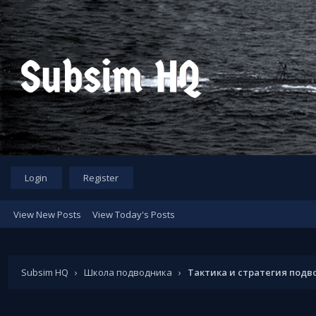
Login
Register
View New Posts
View Today's Posts
Subsim HQ
›
Школа подводника
›
Тактика и стратегия под