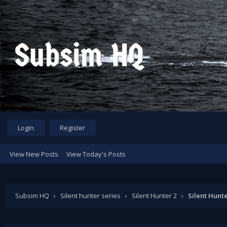
Login
Register
View New Posts
View Today's Posts
Subsim HQ
›
Silent hunter series
›
Silent Hunter 2
›
Silent Hunte