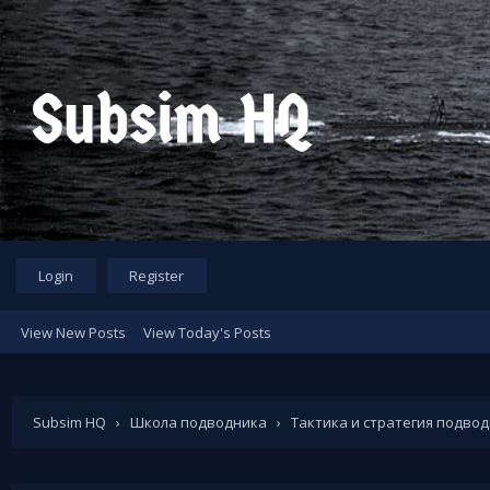
Login
Register
View New Posts
View Today's Posts
Subsim HQ
›
Школа подводника
›
Тактика и стратегия подво
полезных гайдов по навигации, торпедной атаке и всему п