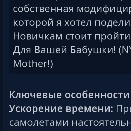
собственная модифицир
которой я хотел подели
Новичкам стоит пройти
Д
ля
В
ашей
Б
абушки! (N
Mother!)
Ключевые особенности
Ускорение времени:
При
самолетами настоятельн