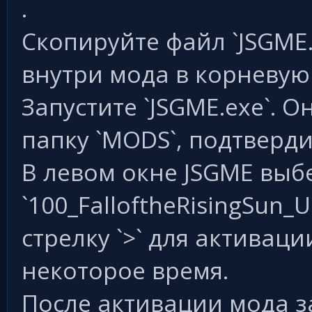
.
Скопируйте файл `JSGME.ex
внутри мода в корневую 
Запустите `JSGME.exe`. 
папку `MODS`, подтверди
В левом окне JSGME выб
`100_FalloftheRisingSun_
стрелку `>` для активац
некоторое время.
После активации мода за