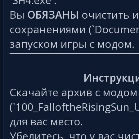
`SH4.exe`.
Вы
ОБЯЗАНЫ
очистить и
сохранениями (`Documen
запуском игры с модом.
Инструкци
Скачайте архив с модом
(`100_FalloftheRisingSun_
для вас место.
Убедитесь, что у вас чис