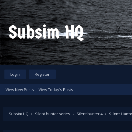
Login
Register
View New Posts
View Today's Posts
Subsim HQ
›
Silent hunter series
›
Silent hunter 4
›
Silent Hunte