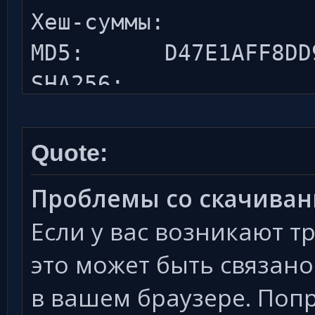
Хеш-суммы:
MD5: D47E1AFF8DD98
SHA256:
E01AD6A85508A00082B09
BD2EF9EF342BF3B053
Quote:
Проблемы со скачива
Если у вас возникают т
это может быть связан
в вашем браузере. Попр