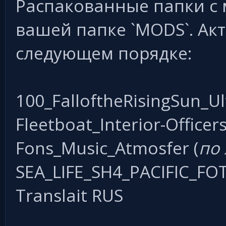
Распакованные папки с
вашей папке `MODS`. А
следующем порядке:
100_FalloftheRisingSun_U
Fleetboat_Interior-Offic
Fons_Music_Atmosfer (
по
SEA_LIFE_SH4_PACIFIC_FO
Translait RUS