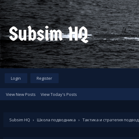
Login
Register
View New Posts
View Today's Posts
Subsim HQ
›
Школа подводника
›
Тактика и стратегия подво
посвященная подводным и надводным судам